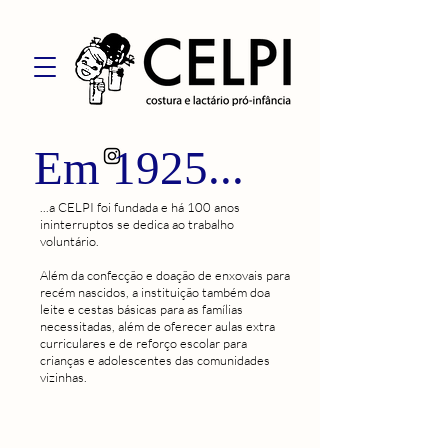
Em 1925...
...a CELPI foi fundada
e há 100
anos
ininterruptos se dedica ao
trabalho
voluntário.
Além da confecção e doação de enxovais para
recém nascidos, a instituição também doa
leite e cestas básicas para as famílias
necessitadas, além de oferecer aulas extra
curriculares e de reforço escolar para
crianças e adolescentes das comunidades
vizinhas.