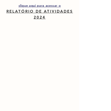
clique aqui para acessar o
RELATÓRIO DE ATIVIDADES
2024
Participe também dessa
missão!
Sebo
Solidário
Saiba mais...