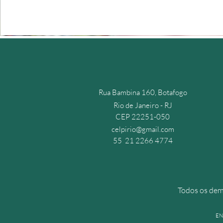
Rua Bambina 160, Botafogo
Rio de Janeiro - RJ
CEP 22251-050
celpirio@gmail.com
55 21 2266 4774
Todos os demo
EN