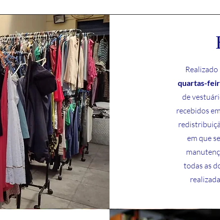
Realizado
quartas-fei
de vestuári
recebidos em
redistribui
em que se
manutençã
todas as d
realizad