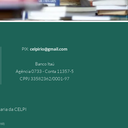
PIX
:
celpirio@gmail.com
Banco Itaú
Agência 0733 - Conta 11357-5
CPPJ 33582362/0001-97
taria da CELPI
/68)