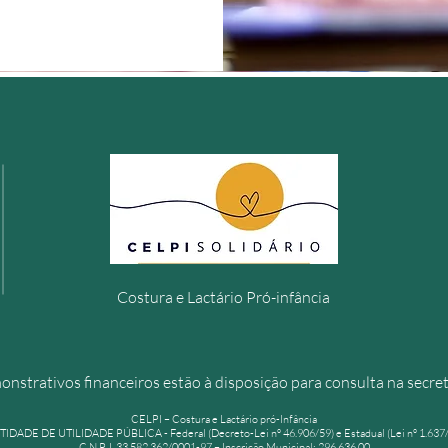
Costura e Lactário
Pró-infância
nstrativos financeiros estão à disposição para consulta na secre
CELPI – Costura e Lactário pró-Infância
TIDADE DE UTILIDADE PÚBLICA -
Federal (Decreto-Lei nº 46.906/59) e Estadual (Lei nº 1.637
C.N.P.J. 33.582.362/0001-97 – Inscrição Municipal: 296.636.00