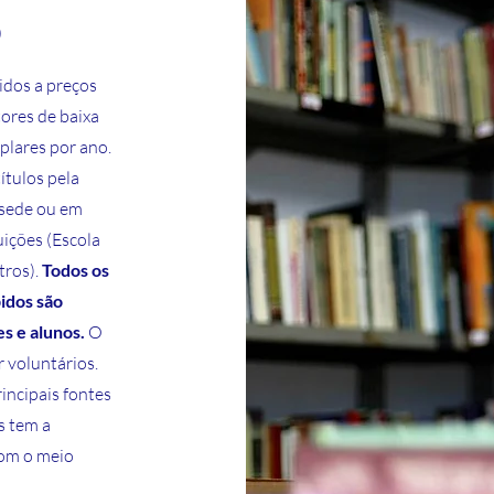
o
idos a preços
tores de baixa
plares por ano.
ítulos pela
 sede ou em
uições (Escola
tros).
Todos os
bidos são
s e alunos.
O
 voluntários.
incipais fontes
s tem a
com o meio